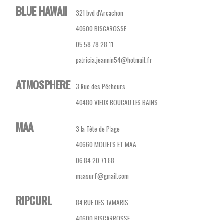
BLUE HAWAII
321 bvd d'Arcachon
40600 BISCAROSSE
05 58 78 28 11
patricia.jeannin54@hotmail.fr
ATMOSPHERE
3 Rue des Pêcheurs
40480 VIEUX BOUCAU LES BAINS
MAA
3 la Tête de Plage
40660 MOLIETS ET MAA
06 84 20 71 88
maasurf@gmail.com
RIPCURL
84 RUE DES TAMARIS
40600 BISCARROSSE