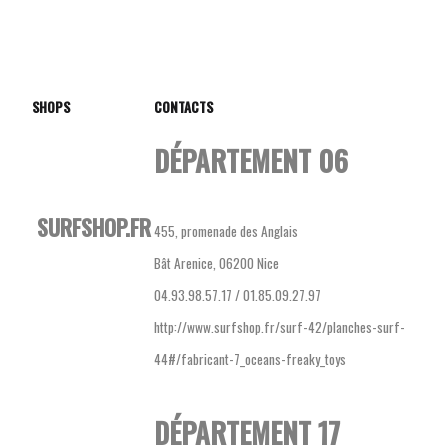
SHOPS
CONTACTS
DÉPARTEMENT 06
SURFSHOP.FR
455, promenade des Anglais
Bât Arenice, 06200 Nice
04.93.98.57.17 / 01.85.09.27.97
http://www.surfshop.fr/surf-42/planches-surf-
44#/fabricant-7_oceans-freaky_toys
DÉPARTEMENT 17