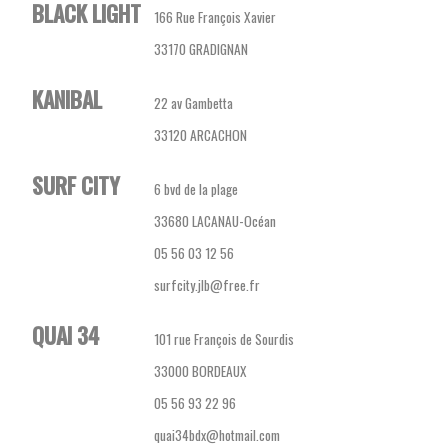
BLACK LIGHT
166 Rue François Xavier
33170 GRADIGNAN
KANIBAL
22 av Gambetta
33120 ARCACHON
SURF CITY
6 bvd de la plage
33680 LACANAU-Océan
05 56 03 12 56
surfcity.jlb@free.fr
QUAI 34
101 rue François de Sourdis
33000 BORDEAUX
05 56 93 22 96
quai34bdx@hotmail.com