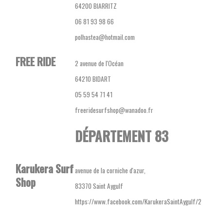
64200 BIARRITZ
06 81 93 98 66
polhastea@hotmail.com
FREE RIDE
2 avenue de l'Océan
64210 BIDART
05 59 54 71 41
freeridesurfshop@wanadoo.fr
DÉPARTEMENT 83
Karukera Surf
avenue de la corniche d'azur,
Shop
83370 Saint Aygulf
https://www.facebook.com/KarukeraSaintAygulf/2