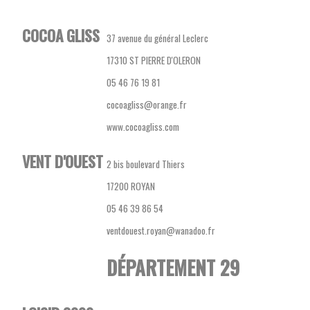
COCOA GLISS
37 avenue du général Leclerc
17310 ST PIERRE D'OLERON
05 46 76 19 81
cocoagliss@orange.fr
www.cocoagliss.com
VENT D'OUEST
2 bis boulevard Thiers
17200 ROYAN
05 46 39 86 54
ventdouest.royan@wanadoo.fr
DÉPARTEMENT 29