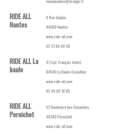
newaynantes@orange.fr
RIDE ALL
4 Rue Guépin
Nantes
44000 Nantes
www.ride-all.com
02 51 86 40 40
RIDE ALL La
41 Espl. François André
baule
44500 La Baule-Escoublac
www.ride-all.com
02 40 60 18 85
RIDE ALL
52 Boulevard des Océanides
Pornichet
44380 Pornichet
www.ride-all.com