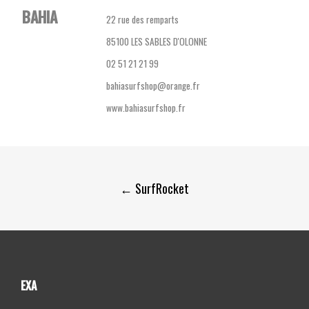
BAHIA
22 rue des remparts
85100 LES SABLES D'OLONNE
02 51 21 21 99
bahiasurfshop@orange.fr
www.bahiasurfshop.fr
Post
←
SurfRocket
navigation
EXA