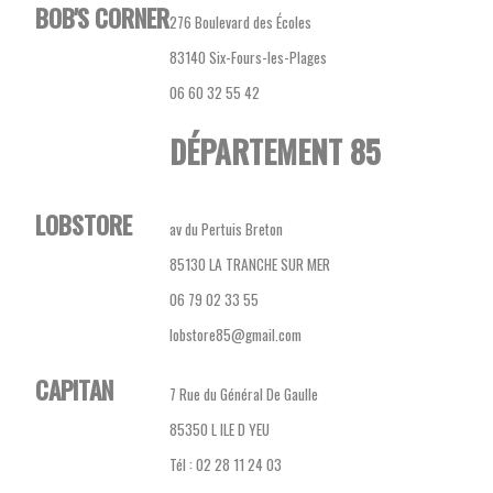
BOB'S CORNER
276 Boulevard des Écoles
83140 Six-Fours-les-Plages
06 60 32 55 42
DÉPARTEMENT 85
LOBSTORE
av du Pertuis Breton
85130 LA TRANCHE SUR MER
06 79 02 33 55
lobstore85@gmail.com
CAPITAN
7 Rue du Général De Gaulle
85350 L ILE D YEU
Tél : 02 28 11 24 03